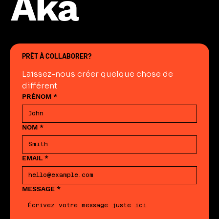
Aka
PRÊT À COLLABORER?
Laissez-nous créer quelque chose de 
différent
PRÉNOM
*
NOM
*
EMAIL
*
MESSAGE
*